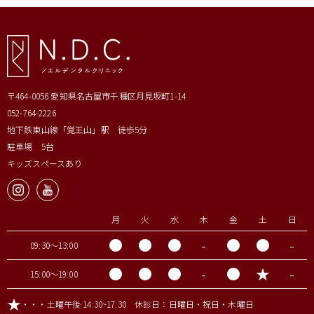
〒464-0056 愛知県名古屋市千種区月見坂町1-14
052-764-2226
地下鉄東山線「覚王山」駅 徒歩5分
駐車場 5台
キッズスペースあり
月
火
水
木
金
土
日
●
●
●
-
●
●
-
09:30～13:00
●
●
●
-
●
★
-
15:00～19:00
★
・・・土曜午後 14:30~17:30 休診日：日曜日・祝日・木曜日