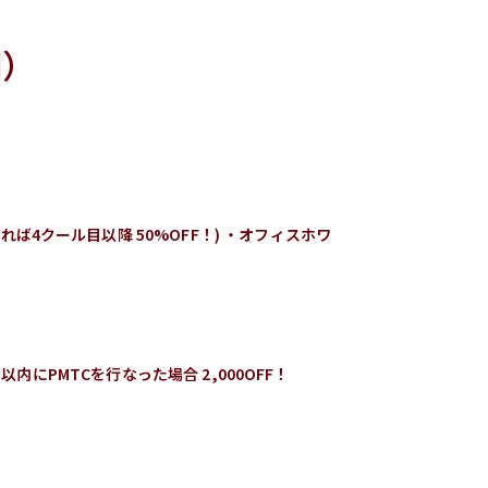
別）
れば4クール目以降 50%OFF！)
・オフィスホワ
内にPMTCを行なった場合 2,000OFF！