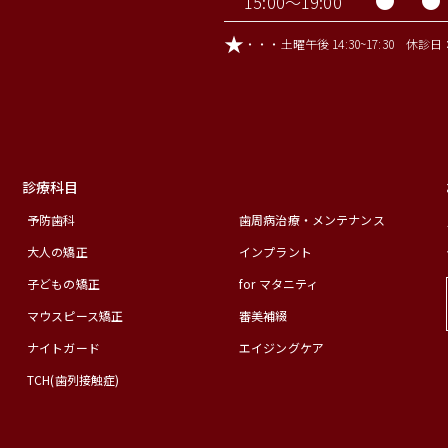
●
●
15:00～19:00
★
・・・土曜午後 14:30~17:30 
診療科目
予防歯科
歯周病治療・メンテナンス
大人の矯正
インプラント
子どもの矯正
for マタニティ
マウスピース矯正
審美補綴
ナイトガード
エイジングケア
TCH(歯列接触症)