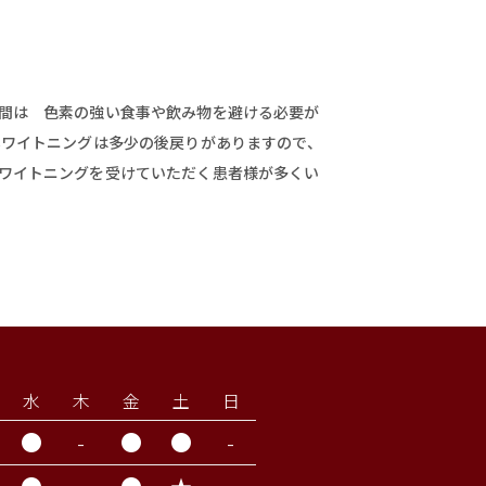
時間は 色素の強い食事や飲み物を避ける必要が
ホワイトニングは多少の後戻りがありますので、
にワイトニングを受けていただく患者様が多くい
水
木
金
土
日
●
-
●
●
-